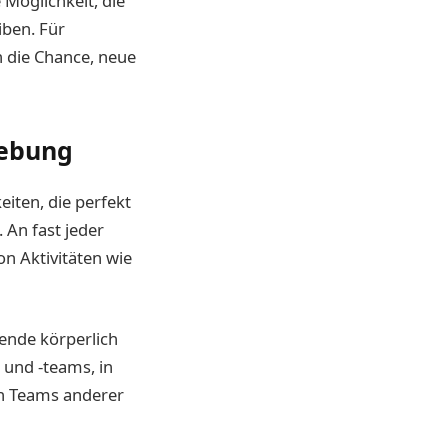
 Möglichkeit, die
iben. Für
h die Chance, neue
gebung
iten, die perfekt
 An fast jeder
on Aktivitäten wie
ende körperlich
 und -teams, in
en Teams anderer