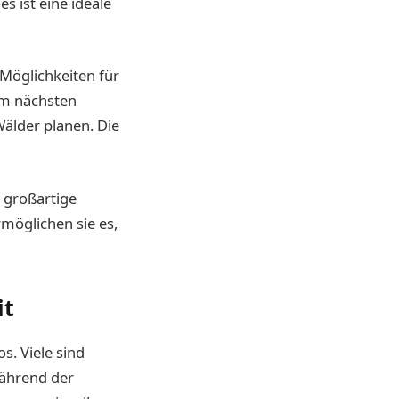
s ist eine ideale
 Möglichkeiten für
im nächsten
älder planen. Die
e großartige
möglichen sie es,
it
s. Viele sind
während der