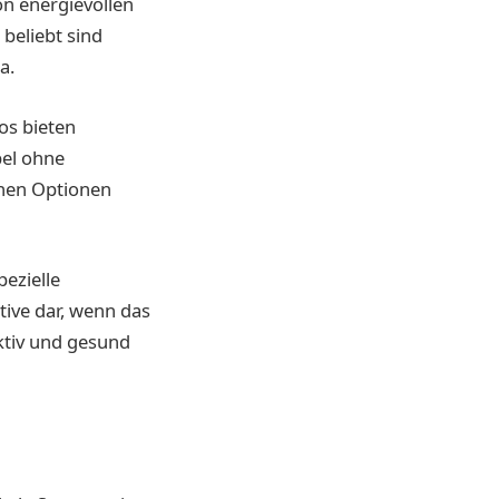
on energievollen
beliebt sind
a.
ios bieten
bel ohne
chen Optionen
pezielle
tive dar, wenn das
ktiv und gesund