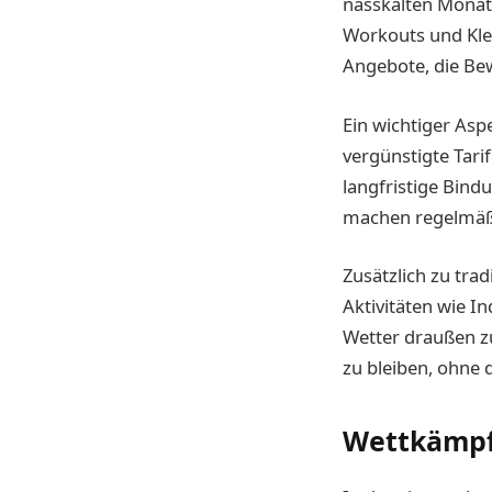
nasskalten Monate
Workouts und Klet
Angebote, die Be
Ein wichtiger Aspe
vergünstigte Tarif
langfristige Bin
machen regelmäßi
Zusätzlich zu trad
Aktivitäten wie I
Wetter draußen zu
zu bleiben, ohne d
Wettkämpf