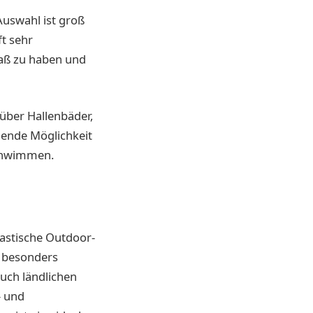
Auswahl ist groß
t sehr
paß zu haben und
 über Hallenbäder,
gende Möglichkeit
schwimmen.
tastische Outdoor-
d besonders
auch ländlichen
– und