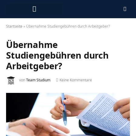
Studieren in den Niederlanden 2027
Arbeiten in den Niederlanden
Startseite
»
Übernahme Studiengebühren durch Arbeitgeber?
Übernahme
Studiengebühren durch
Arbeitgeber?
von
Team Studium
Keine Kommentare