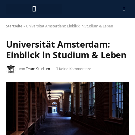
Arbeiten in den Niederlanden
Startseite
»
Universität Amsterdam: Einblick in Studium & Leben
Universität Amsterdam:
Einblick in Studium & Leben
von
Team Studium
Keine Kommentare