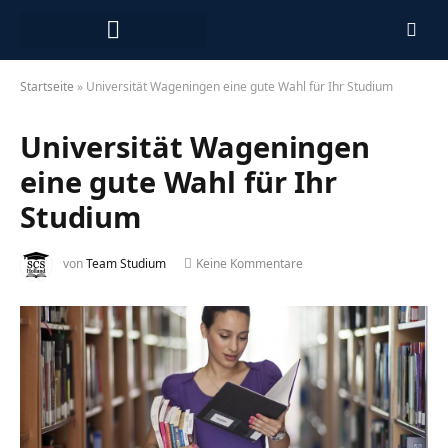
Arbeiten in den Niederlanden
Startseite
»
Universität Wageningen eine gute Wahl für Ihr Studium
Universität Wageningen
eine gute Wahl für Ihr
Studium
von
Team Studium
Keine Kommentare